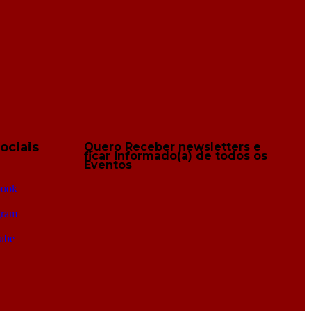
ociais
Quero Receber newsletters e
ficar informado(a) de todos os
Eventos
book
gram
ube