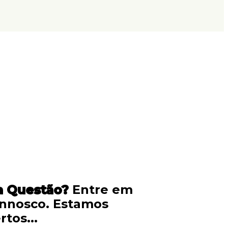
a Questão?
Entre em
onnosco. Estamos
tos...