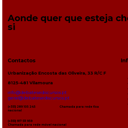
Aonde quer que esteja c
si
Contactos
In
Urbanização Encosta das Oliveira, 33 R/C F
8125-481 Vilamoura
info@debatesediscursos.pt
geral@debatesediscursos.pt
(+351) 289 105 245
Chamada para rede fixa
nacional
(+351) 917 511 959
Chamada para rede móvel nacional