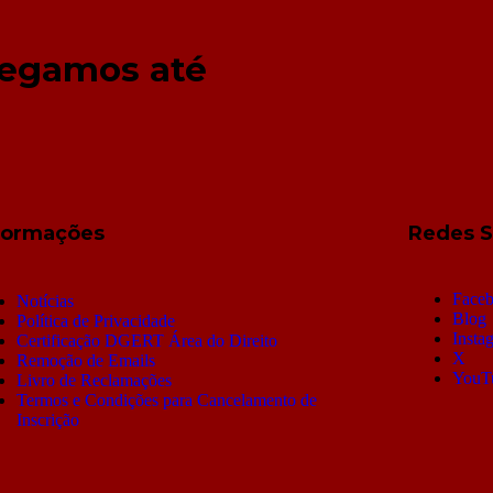
hegamos até
formações
Redes S
Face
Notícias
Blog
Política de Privacidade
Insta
Certificação DGERT Área do Direito
X
Remoção de Emails
YouT
Livro de Reclamações
Termos e Condições para Cancelamento de
Inscrição