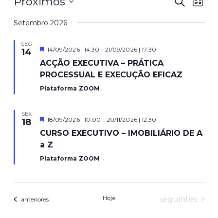
Nav
Na
Próximos
Pesquisar
Lista
d
Selecione
de
Setembro 2026
data
vi
pes
SEG
d
Destaque
14/09/2026 | 14:30
-
21/09/2026 | 17:30
14
ACÇÃO EXECUTIVA – PRÁTICA
e
Ev
PROCESSUAL E EXECUÇÃO EFICAZ
visu
Plataforma ZOOM
de
SEX
Destaque
18/09/2026 | 10:00
-
20/11/2026 | 12:30
18
Eve
CURSO EXECUTIVO – IMOBILIÁRIO DE A
a Z
Plataforma ZOOM
Hoje
Eventos
seguintes
Eventos
anteriores