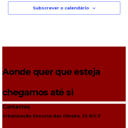
Subscrever o calendário
Aonde quer que esteja
chegamos até si
Contactos
Urbanização Encosta das Oliveira, 33 R/C F