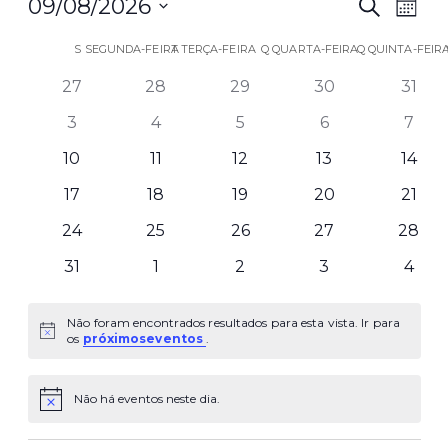
Nav
Na
09/08/2026
Pesquisar
Mês
d
Selecione
de
Calendário
S
SEGUNDA-FEIRA
T
TERÇA-FEIRA
Q
QUARTA-FEIRA
Q
QUINTA-FEIR
data
vi
27
28
29
30
31
pes
de
d
3
4
5
6
7
e
Eventos
Ev
10
11
12
13
14
visu
17
18
19
20
21
de
24
25
26
27
28
31
1
2
3
4
Eve
Não foram encontrados resultados para esta vista. Ir para
Aviso
os
próximoseventos
.
Não há eventos neste dia.
Aviso