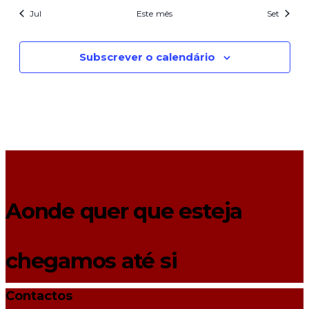
Jul
Este mês
Set
Subscrever o calendário
Aonde quer que esteja
chegamos até si
Contactos