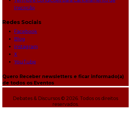
Termos e Condições para Cancelamento de
Inscrição
Redes Sociais
Facebook
Blog
Instagram
X
YouTube
Quero Receber newsletters e ficar informado(a)
de todos os Eventos
Debates & Discursos © 2026. Todos os direitos
reservados.